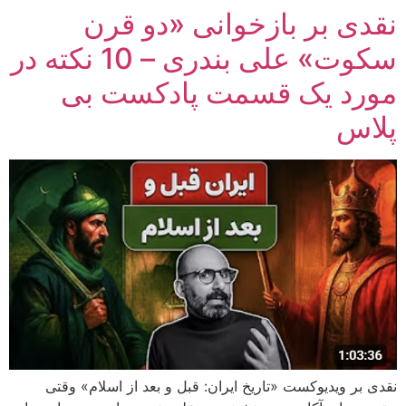
نقدی بر بازخوانی «دو قرن
سکوت» علی بندری – 10 نکته در
مورد یک قسمت پادکست بی
پلاس
نقدی بر ویدیوکست «تاریخ ایران: قبل و بعد از اسلام» وقتی